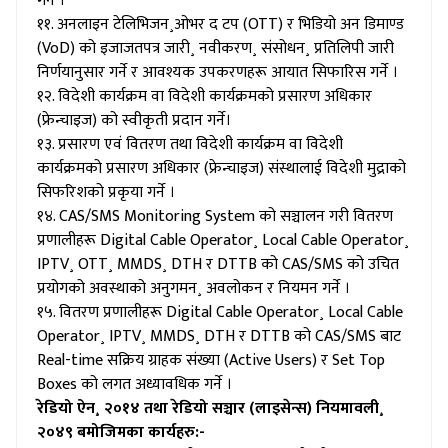
गर्ने ।
११. अनलाइन टेलिभिजन¸ओभर द टप (OTT) र भिडियो अन डिमाण्ड
(VoD) को इजाजतपत्र जारी¸ नवीकरण¸ संसोधन¸ प्रतिलिपी जारी
निर्णयानुसार गर्ने र आवश्यक उपकरणहरू आयात सिफारिस गर्ने ।
१२. विदेशी कार्यक्रम वा विदेशी कार्यक्रमको प्रसारण अधिकार
(फ्रेन्चाइज) को स्वीकृती प्रदान गर्ने।
१३. प्रसारण एवं वितरण तथा विदेशी कार्यक्रम वा विदेशी
कार्यक्रमको प्रसारण अधिकार (फ्रेन्चाइज) संस्थालाई विदेशी मुद्राको
सिफरिशको प्रकृया गर्ने ।
१४. CAS/SMS Monitoring System को सञ्चालन गरी वितरण
प्रणालीहरू Digital Cable Operator¸ Local Cable Operator¸
IPTV¸ OTT¸ MMDS¸ DTH र DTTB को CAS/SMS को उचित
प्रयोगको अवस्थाको अनुगमन¸ अवलोकन र नियमन गर्ने ।
१५. वितरण प्रणालीहरू Digital Cable Operator¸ Local Cable
Operator¸ IPTV¸ MMDS¸ DTH र DTTB को CAS/SMS बाट
Real-time सक्रिय ग्राहक संख्या (Active Users) र Set Top
Boxes को लगत अध्यावधिक गर्ने ।
रेडियो ऐन¸ २०१४ तथा रेडियो सञ्चार (लाइसेन्स) नियमावली¸
२०४९ बमोजिमका कार्यहरु:-