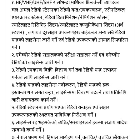
१. HF/VHF/UHF/SHF र सोभन्दा माथिका फ्रिक्वेन्सी ब्याण्डका
चल-अचल रेडियो स्टेसनका रेडियो यन्त्र/उपकरणहरू¸ एरोनटिकल-
एयरक्राफ्ट स्टेसन¸ रेडियो डिटरमिनेशन/नेभिगेशन स्टेसन¸
स्याटेलाइट रिसिभिङ्ग सिष्टम/स्याटेलाइट कम्युनिकेशन सिष्टम (अर्थ
स्टेशन) ¸ लगायत दूरसञ्चार उपकरणहरू बाहेकका अन्य सबै रेडियो
यन्त्रको लाइसेन्स जारी गर्ने एवं रेडियो उपकरणको आयात सिफारिस
गर्ने ।
२. एमेच्योर रेडियो सञ्चालकको परीक्षा सञ्चालन गर्ने एवं एमेच्योर
रेडियोको लाइसेन्स जारी गर्ने ।
३. रेडियो उपकरण बिक्री-वितरण गर्न तथा रेडियो यन्त्र उत्पादन
गर्नका लागि लाइसेन्स जारी गर्ने ।
४. रेडियो यन्त्रको लाइसेन्स नवीकरण¸ रेडियो यन्त्रको हक-
हस्तान्तरण र लगत कट्टा¸ लाइसेन्समा विवरण बदल्ने तथा प्रतिलिपि
जारी लगायतका कार्य गर्ने ।
५. रेडियो स्टेशनमा प्रयोग भएका रेडियो यन्त्रहरु एवं सञ्चार
उपकरणहरुको स्थलगत प्राविधिक निरीक्षण गर्ने ।
६. लाइसेन्स रद्द भइसकेको व्यक्ति/संस्थाहरूको हकमा सजाय आदेश
सम्बन्धी कार्य गर्ने ।
७. नेपाल भ्रमण गर्न¸ हिमाल आरोहण गर्न¸चलचित्र/ वृत्तचित्र छाँयाकन