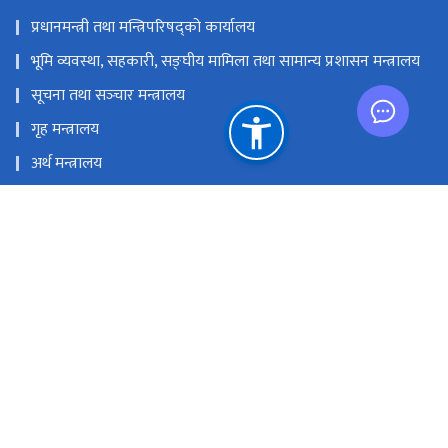
प्रधानमन्त्री तथा मन्त्रिपरिषद्को कार्यालय
भूमि व्यवस्था, सहकारी, सङ्‍घीय मामिला तथा सामान्य प्रशासन मन्त्रालय
सूचना तथा सञ्‍चार मन्त्रालय
गृह मन्त्रालय
अर्थ मन्त्रालय
नेपाल दूरसञ्चार प्राधिकरण
प्रेस काउन्सिल नेपाल
राष्ट्रिय प्राकृतिक स्रोत तथा वित्त आयोग
सञ्‍चारग्राम, तिलगंगा, काठमाण्डौं
info@doib.gov.np
‌‌‌‌‌‌‌९७७-०१-५९१९८९२‌, ०१-५९१९८८६ (प्रसारण शाखा ), ०१-५९१९८९६ (प्रेस
पास इकाइ), ०१-५९१९८९३ (अनलाइन पत्रिका इकाइ)