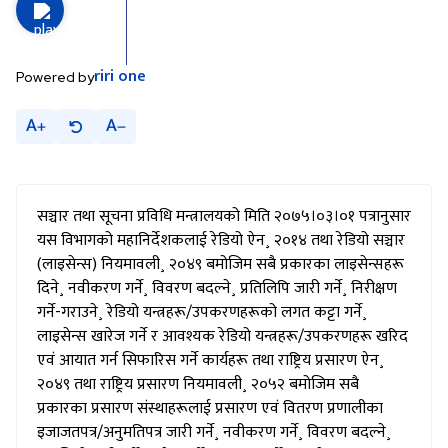
riri
one
Powered by
A
A
सञ्चार तथा सूचना प्रविधि मन्त्रालयको मिति २०७५।०३।०१ पत्रानुसार
यस विभागको महानिर्देशकलाई रेडियो ऐन¸ २०१४ तथा रेडियो सञ्चार
(लाइसेन्स) नियमावली¸ २०४९ बमोजिम सबै प्रकारका लाइसेन्सहरू
दिने¸ नवीकरण गर्ने¸ विवरण बदल्ने¸ प्रतिलिपि जारी गर्ने¸ निरीक्षण
गर्ने-गराउने¸ रेडियो यन्त्रहरू/उपकरणहरूको लगत कट्टा गर्ने¸
लाइसेन्स खारेज गर्ने र आवश्यक रेडियो यन्त्रहरू/उपकरणहरू खरिद
एवं आयात गर्न सिफारिस गर्ने कार्यहरू तथा राष्ट्रिय प्रसारण ऐन¸
२०४९ तथा राष्ट्रिय प्रसारण नियमावली¸ २०५२ बमोजिम सबै
प्रकारका प्रसारण संस्थाहरूलाई प्रसारण एवं वितरण प्रणालीका
इजाजतपत्र/अनुमतिपत्र जारी गर्ने¸ नवीकरण गर्ने¸ विवरण बदल्ने¸