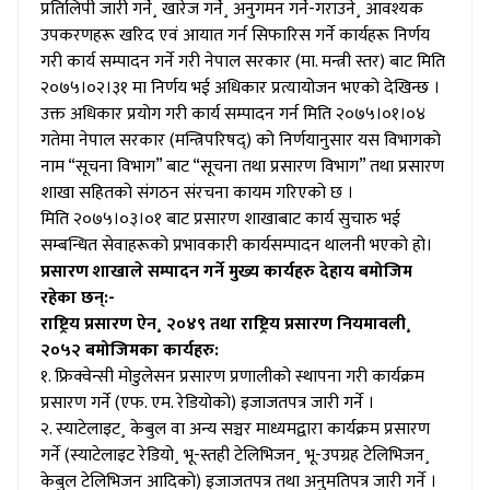
प्रतिलिपी जारी गर्ने¸ खारेज गर्ने¸ अनुगमन गर्ने-गराउने¸ आवश्यक
उपकरणहरू खरिद एवं आयात गर्न सिफारिस गर्ने कार्यहरू निर्णय
गरी कार्य सम्पादन गर्ने गरी नेपाल सरकार (मा. मन्त्री स्तर) बाट मिति
२०७५।०२।३१ मा निर्णय भई अधिकार प्रत्यायोजन भएको देखिन्छ ।
उक्त अधिकार प्रयोग गरी कार्य सम्पादन गर्न मिति २०७५।०१।०४
गतेमा नेपाल सरकार (मन्त्रिपरिषद्) को निर्णयानुसार यस विभागको
नाम “सूचना विभाग” बाट “सूचना तथा प्रसारण विभाग” तथा प्रसारण
शाखा सहितको संगठन संरचना कायम गरिएको छ ।
मिति २०७५।०३।०१ बाट प्रसारण शाखाबाट कार्य सुचारु भई
सम्बन्धित सेवाहरूको प्रभावकारी कार्यसम्पादन थालनी भएको हो।
प्रसारण शाखाले सम्पादन गर्ने मुख्य कार्यहरु देहाय बमोजिम
रहेका छन्:-
राष्ट्रिय प्रसारण ऐन¸ २०४९ तथा राष्ट्रिय प्रसारण नियमावली¸
२०५२ बमोजिमका कार्यहरु:
१. फ्रिक्वेन्सी मोडुलेसन प्रसारण प्रणालीको स्थापना गरी कार्यक्रम
प्रसारण गर्ने (एफ. एम. रेडियोको) इजाजतपत्र जारी गर्ने ।
२. स्याटेलाइट¸ केबुल वा अन्य सञ्चर माध्यमद्वारा कार्यक्रम प्रसारण
गर्ने (स्याटेलाइट रेडियो¸ भू-स्तही टेलिभिजन¸ भू-उपग्रह टेलिभिजन¸
केबुल टेलिभिजन आदिको) इजाजतपत्र तथा अनुमतिपत्र जारी गर्ने ।