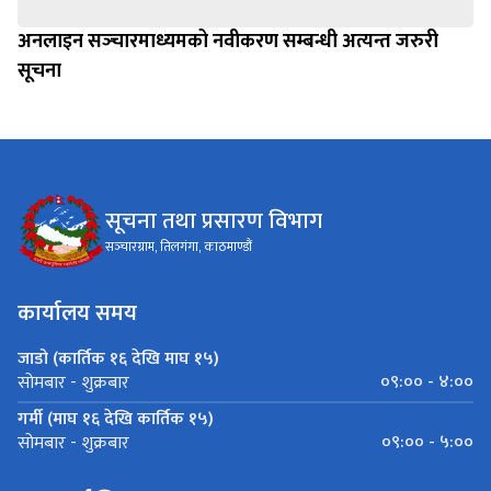
अनलाइन सञ्‍चारमाध्यमको नवीकरण सम्बन्धी अत्यन्त जरुरी
सूचना
सूचना तथा प्रसारण विभाग
सञ्‍चारग्राम, तिलगंगा, काठमाण्डौं
कार्यालय समय
जाडो (कार्तिक १६ देखि माघ १५)
०९:०० - ४:००
सोमबार - शुक्रबार
गर्मी (माघ १६ देखि कार्तिक १५)
०९:०० - ५:००
सोमबार - शुक्रबार