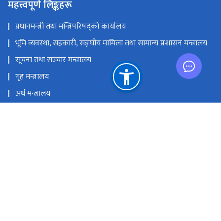
महत्त्वपूर्ण लिङ्कहरू
प्रधानमन्त्री तथा मन्त्रिपरिषद्को कार्यालय
भूमि व्यवस्था, सहकारी, सङ्‍घीय मामिला तथा सामान्य प्रशासन मन्त्रालय
सूचना तथा सञ्‍चार मन्त्रालय
गृह मन्त्रालय
अर्थ मन्त्रालय
नेपाल दूरसञ्चार प्राधिकरण
प्रेस काउन्सिल नेपाल
राष्ट्रिय प्राकृतिक स्रोत तथा वित्त आयोग
सञ्‍चारग्राम, तिलगंगा, काठमाण्डौं
info@doib.gov.np
‌‌‌‌‌‌‌९७७-०१-५९१९८९२‌, ०१-५९१९८८६ (प्रसारण शाखा ), ०१-५९१९८९६ (प्रेस
पास इकाइ), ०१-५९१९८९३ (अनलाइन पत्रिका इकाइ)