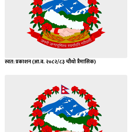
स्वत: प्रकाशन (आ.व. २०८२/८३ चौथो त्रैमासिक)