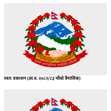
स्वत: प्रकाशन (आ.व. २०८२/८३ चौथो त्रैमासिक)