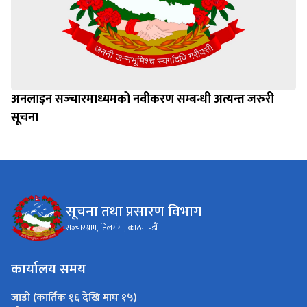
अनलाइन सञ्‍चारमाध्यमको नवीकरण सम्बन्धी अत्यन्त जरुरी
सूचना
सूचना तथा प्रसारण विभाग
सञ्‍चारग्राम, तिलगंगा, काठमाण्डौं
कार्यालय समय
जाडो (कार्तिक १६ देखि माघ १५)