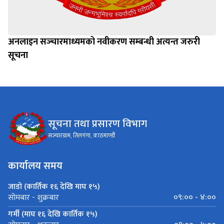
अनलाइन सञ्‍चारमाध्यमको नवीकरण सम्बन्धी अत्यन्त जरुरी
सूचना
सूचना तथा प्रसारण विभाग
सञ्‍चारग्राम, तिलगंगा, काठमाण्डौं
कार्यालय समय
जाडो (कार्तिक १६ देखि माघ १५)
०९:०० - ४:००
सोमबार - शुक्रबार
गर्मी (माघ १६ देखि कार्तिक १५)