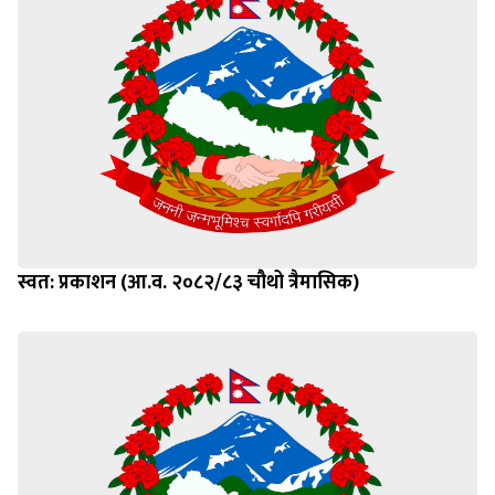
स्वत: प्रकाशन (आ.व. २०८२/८३ चौथो त्रैमासिक)