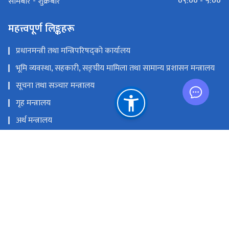
०९:०० - ५:००
सोमबार - शुक्रबार
महत्त्वपूर्ण लिङ्कहरू
प्रधानमन्त्री तथा मन्त्रिपरिषद्को कार्यालय
भूमि व्यवस्था, सहकारी, सङ्‍घीय मामिला तथा सामान्य प्रशासन मन्त्रालय
सूचना तथा सञ्‍चार मन्त्रालय
गृह मन्त्रालय
अर्थ मन्त्रालय
नेपाल दूरसञ्चार प्राधिकरण
प्रेस काउन्सिल नेपाल
राष्ट्रिय प्राकृतिक स्रोत तथा वित्त आयोग
सञ्‍चारग्राम, तिलगंगा, काठमाण्डौं
info@doib.gov.np
‌‌‌‌‌‌‌९७७-०१-५९१९८९२‌, ०१-५९१९८८६ (प्रसारण शाखा ), ०१-५९१९८९६ (प्रेस