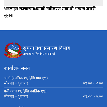
अनलाइन सञ्‍चारमाध्यमको नवीकरण सम्बन्धी अत्यन्त जरुरी
सूचना
सूचना तथा प्रसारण विभाग
सञ्‍चारग्राम, तिलगंगा, काठमाण्डौं
कार्यालय समय
जाडो (कार्तिक १६ देखि माघ १५)
०९:०० - ४:००
सोमबार - शुक्रबार
गर्मी (माघ १६ देखि कार्तिक १५)
०९:०० - ५:००
सोमबार - शुक्रबार