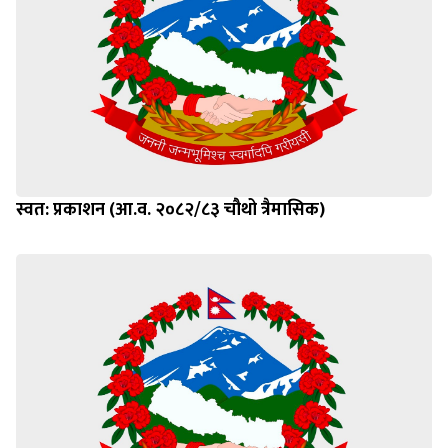
स्वत: प्रकाशन (आ.व. २०८२/८३ चौथो त्रैमासिक)