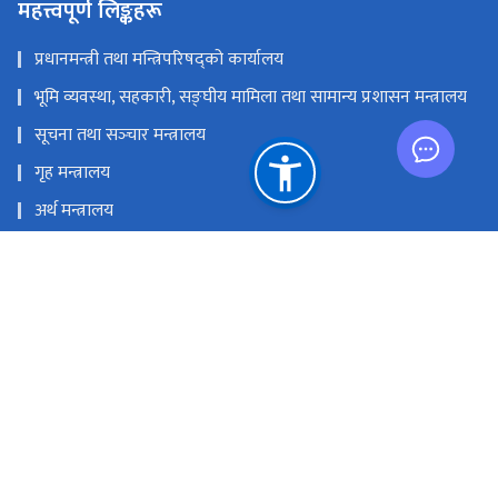
महत्त्वपूर्ण लिङ्कहरू
प्रधानमन्त्री तथा मन्त्रिपरिषद्को कार्यालय
भूमि व्यवस्था, सहकारी, सङ्‍घीय मामिला तथा सामान्य प्रशासन मन्त्रालय
सूचना तथा सञ्‍चार मन्त्रालय
गृह मन्त्रालय
अर्थ मन्त्रालय
नेपाल दूरसञ्चार प्राधिकरण
प्रेस काउन्सिल नेपाल
राष्ट्रिय प्राकृतिक स्रोत तथा वित्त आयोग
सञ्‍चारग्राम, तिलगंगा, काठमाण्डौं
info@doib.gov.np
‌‌‌‌‌‌‌९७७-०१-५९१९८९२‌, ०१-५९१९८८६ (प्रसारण शाखा ), ०१-५९१९८९६ (प्रेस
पास इकाइ), ०१-५९१९८९३ (अनलाइन पत्रिका इकाइ)