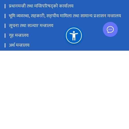
प्रधानमन्त्री तथा मन्त्रिपरिषद्को कार्यालय
भूमि व्यवस्था, सहकारी, सङ्‍घीय मामिला तथा सामान्य प्रशासन मन्त्रालय
सूचना तथा सञ्‍चार मन्त्रालय
गृह मन्त्रालय
अर्थ मन्त्रालय
नेपाल दूरसञ्चार प्राधिकरण
प्रेस काउन्सिल नेपाल
राष्ट्रिय प्राकृतिक स्रोत तथा वित्त आयोग
सञ्‍चारग्राम, तिलगंगा, काठमाण्डौं
info@doib.gov.np
‌‌‌‌‌‌‌९७७-०१-५९१९८९२‌, ०१-५९१९८८६ (प्रसारण शाखा ), ०१-५९१९८९६ (प्रेस
पास इकाइ), ०१-५९१९८९३ (अनलाइन पत्रिका इकाइ)