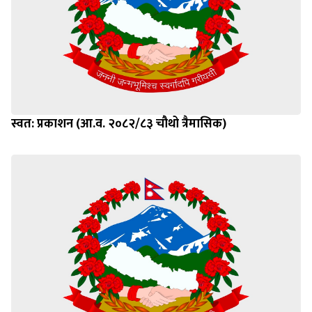
स्वत: प्रकाशन (आ.व. २०८२/८३ चौथो त्रैमासिक)