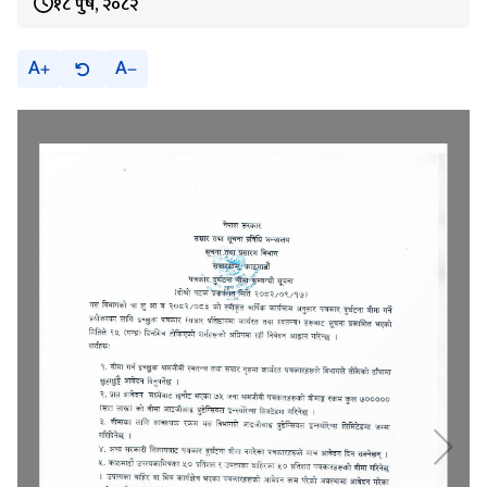
१८ पुष, २०८२
A
A