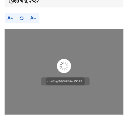
१७ भदौ, २०८२
A
A
Loading PDF Worker CORS ...
Loading WEBGL 3D ...