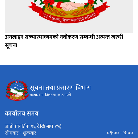
अनलाइन सञ्‍चारमाध्यमको नवीकरण सम्बन्धी अत्यन्त जरुरी
सूचना
सूचना तथा प्रसारण विभाग
सञ्‍चारग्राम, तिलगंगा, काठमाण्डौं
कार्यालय समय
जाडो (कार्तिक १६ देखि माघ १५)
०९:०० - ४:००
सोमबार - शुक्रबार