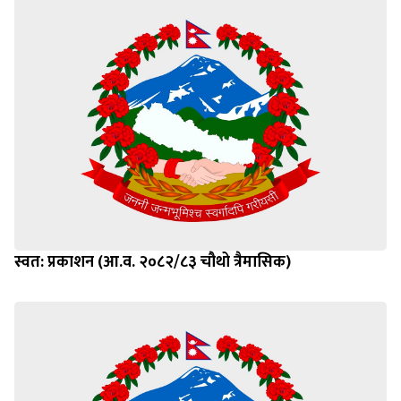
स्वत: प्रकाशन (आ.व. २०८२/८३ चौथो त्रैमासिक)