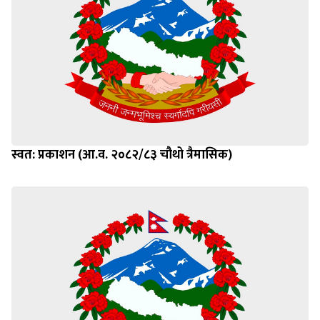
स्वत: प्रकाशन (आ.व. २०८२/८३ चौथो त्रैमासिक)