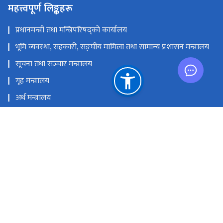
महत्त्वपूर्ण लिङ्कहरू
प्रधानमन्त्री तथा मन्त्रिपरिषद्को कार्यालय
भूमि व्यवस्था, सहकारी, सङ्‍घीय मामिला तथा सामान्य प्रशासन मन्त्रालय
सूचना तथा सञ्‍चार मन्त्रालय
गृह मन्त्रालय
अर्थ मन्त्रालय
नेपाल दूरसञ्चार प्राधिकरण
प्रेस काउन्सिल नेपाल
राष्ट्रिय प्राकृतिक स्रोत तथा वित्त आयोग
सञ्‍चारग्राम, तिलगंगा, काठमाण्डौं
info@doib.gov.np
‌‌‌‌‌‌‌९७७-०१-५९१९८९२‌, ०१-५९१९८८६ (प्रसारण शाखा ), ०१-५९१९८९६ (प्रेस
पास इकाइ), ०१-५९१९८९३ (अनलाइन पत्रिका इकाइ)