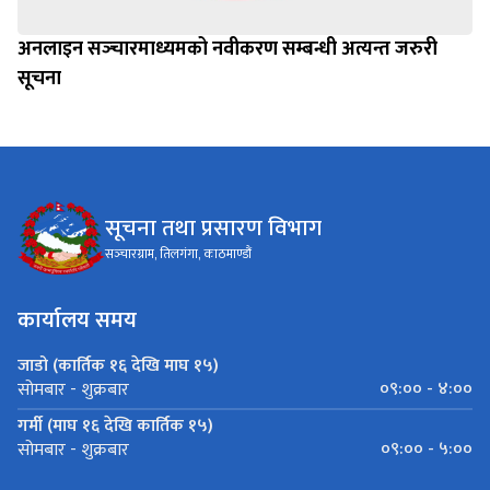
अनलाइन सञ्‍चारमाध्यमको नवीकरण सम्बन्धी अत्यन्त जरुरी
सूचना
सूचना तथा प्रसारण विभाग
सञ्‍चारग्राम, तिलगंगा, काठमाण्डौं
कार्यालय समय
जाडो (कार्तिक १६ देखि माघ १५)
०९:०० - ४:००
सोमबार - शुक्रबार
गर्मी (माघ १६ देखि कार्तिक १५)
०९:०० - ५:००
सोमबार - शुक्रबार