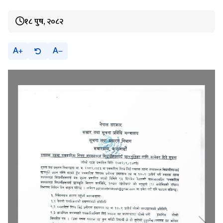
१८ पुष, २०८२
A
A