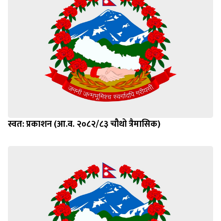
स्वत: प्रकाशन (आ.व. २०८२/८३ चौथो त्रैमासिक)