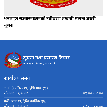
अनलाइन सञ्‍चारमाध्यमको नवीकरण सम्बन्धी अत्यन्त जरुरी
सूचना
सूचना तथा प्रसारण विभाग
सञ्‍चारग्राम, तिलगंगा, काठमाण्डौं
कार्यालय समय
जाडो (कार्तिक १६ देखि माघ १५)
०९:०० - ४:००
सोमबार - शुक्रबार
गर्मी (माघ १६ देखि कार्तिक १५)
०९:०० - ५:००