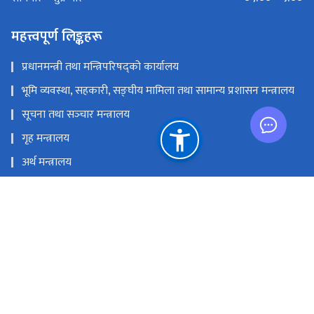
सोमबार - शुक्रबार
महत्त्वपूर्ण लिङ्कहरू
प्रधानमन्त्री तथा मन्त्रिपरिषद्को कार्यालय
भूमि व्यवस्था, सहकारी, सङ्‍घीय मामिला तथा सामान्य प्रशासन मन्त्रालय
सूचना तथा सञ्‍चार मन्त्रालय
गृह मन्त्रालय
अर्थ मन्त्रालय
नेपाल दूरसञ्चार प्राधिकरण
प्रेस काउन्सिल नेपाल
राष्ट्रिय प्राकृतिक स्रोत तथा वित्त आयोग
सञ्‍चारग्राम, तिलगंगा, काठमाण्डौं
info@doib.gov.np
‌‌‌‌‌‌‌९७७-०१-५९१९८९२‌, ०१-५९१९८८६ (प्रसारण शाखा ), ०१-५९१९८९६ (प्रेस