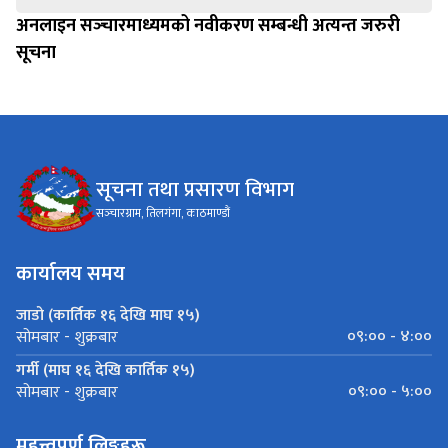
अनलाइन सञ्‍चारमाध्यमको नवीकरण सम्बन्धी अत्यन्त जरुरी
सूचना
सूचना तथा प्रसारण विभाग
सञ्‍चारग्राम, तिलगंगा, काठमाण्डौं
कार्यालय समय
जाडो (कार्तिक १६ देखि माघ १५)
०९:०० - ४:००
सोमबार - शुक्रबार
गर्मी (माघ १६ देखि कार्तिक १५)
०९:०० - ५:००
सोमबार - शुक्रबार
महत्त्वपूर्ण लिङ्कहरू