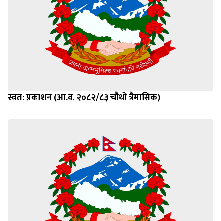
स्वत: प्रकाशन (आ.व. २०८२/८३ चौथो त्रैमासिक)