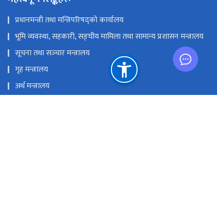
प्रधानमन्त्री तथा मन्त्रिपरिषद्को कार्यालय
भूमि व्यवस्था, सहकारी, सङ्‍घीय मामिला तथा सामान्य प्रशासन मन्त्रालय
सूचना तथा सञ्‍चार मन्त्रालय
गृह मन्त्रालय
अर्थ मन्त्रालय
नेपाल दूरसञ्चार प्राधिकरण
प्रेस काउन्सिल नेपाल
राष्ट्रिय प्राकृतिक स्रोत तथा वित्त आयोग
सञ्‍चारग्राम, तिलगंगा, काठमाण्डौं
info@doib.gov.np
‌‌‌‌‌‌‌९७७-०१-५९१९८९२‌, ०१-५९१९८८६ (प्रसारण शाखा ), ०१-५९१९८९६ (प्रेस
पास इकाइ), ०१-५९१९८९३ (अनलाइन पत्रिका इकाइ)