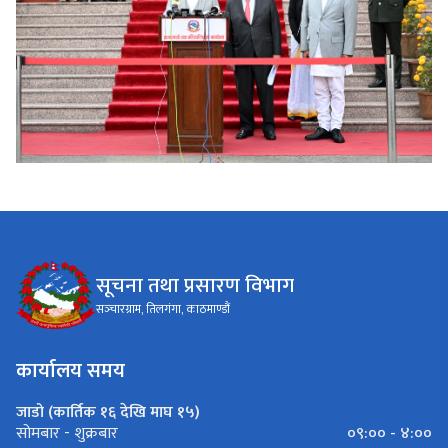
सूचना तथा प्रसारण विभाग
सञ्‍चारग्राम, तिलगंगा, काठमाण्डौं
कार्यालय समय
जाडो (कार्तिक १६ देखि माघ १५)
०९:०० - ४:००
सोमबार - शुक्रबार