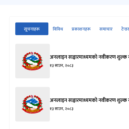
सीधा
सूचनाहरू
विविध
प्रकाशनहरू
समाचार
टेन्ड
पहिलो
(सक्रिय ट्याब)
ट्याबको
सामग्रीमा
जानुहोस्
अनलाइन सञ्चारमाध्यमको नवीकरण शुल्क स
१३ साउन, २०८३
अनलाइन सञ्चारमाध्यमको नवीकरण शुल्क स
१३ साउन, २०८३