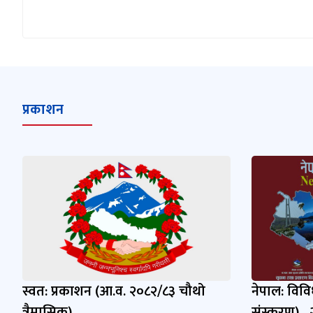
प्रकाशन
स्वत: प्रकाशन (आ.व. २०८२/८३ चौथो
नेपाल: विव
त्रैमासिक)
संस्करण) ,