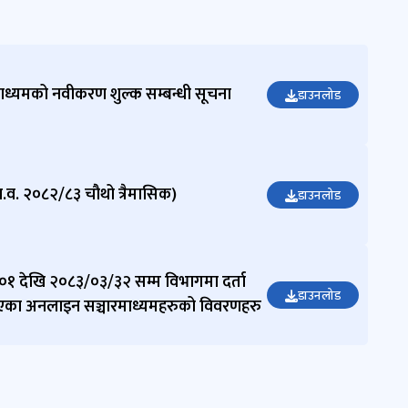
माननीय मन्त्री
श्री छबीन्द्र
पराजुली
ाध्यमको नवीकरण शुल्क सम्बन्धी सूचना
डाउनलोड
महानिर्देशक
01-5919889, 9
851340854
श्री मिनकुमार
आ.व. २०८२/८३ चौथो त्रैमासिक)
डाउनलोड
शर्मा
निर्देशक / सूचना
अधिकारी
01-5916504, 98
१ देखि २०८३/०३/३२ सम्म विभागमा दर्ता
51351892
डाउनलोड
min.sharma@n
का अनलाइन सञ्चारमाध्यमहरुको विवरणहरु
epal.gov.np