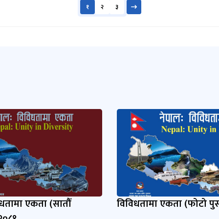
१
२
३
िधतामा एकता (सातौँ
विविधतामा एकता (फोटो पुस
 २०८१