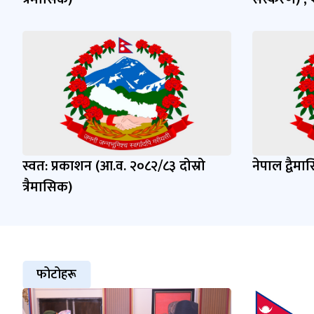
स्वत: प्रकाशन (आ.व. २०८२/८३ दोस्रो
नेपाल द्वैम
त्रैमासिक)
फोटोहरू