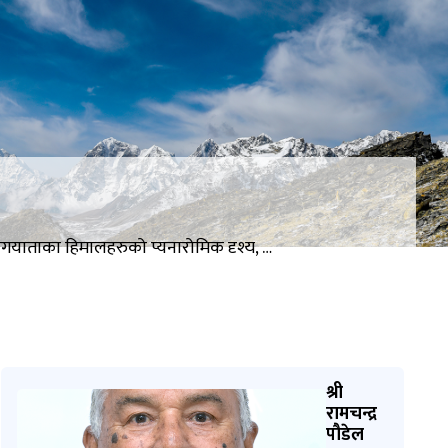
ेलगयाताका हिमालहरुको प्यनारोमिक दृश्य, …
श्री
रामचन्द्र
पौडेल