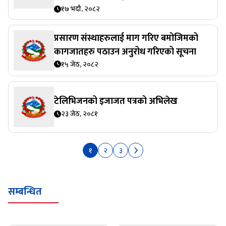
१७ भदौ, २०८२
प्रसारण संस्थाहरुलाई माग गरिए बमोजिमको
कागजातहरु पठाउन अनुरोध गरिएको सूचना
१५ जेठ, २०८२
टेलिभिजनको इजाजत पत्रको अभिलेख
२३ जेठ, २०८१
१
२
३
सम्बन्धित