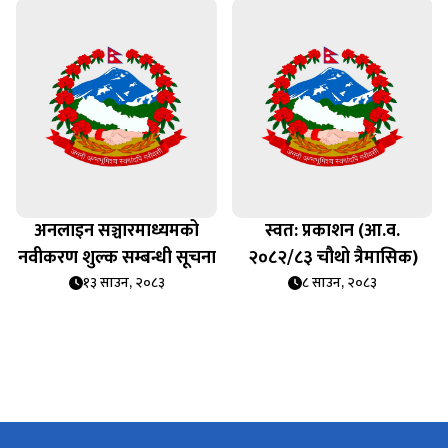
अनलाइन सञ्चारमाध्यमको
स्वत: प्रकाशन (आ.व.
नवीकरण शुल्क सम्बन्धी सूचना
२०८२/८३ चौथो त्रैमासिक)
१३ साउन, २०८३
८ साउन, २०८३