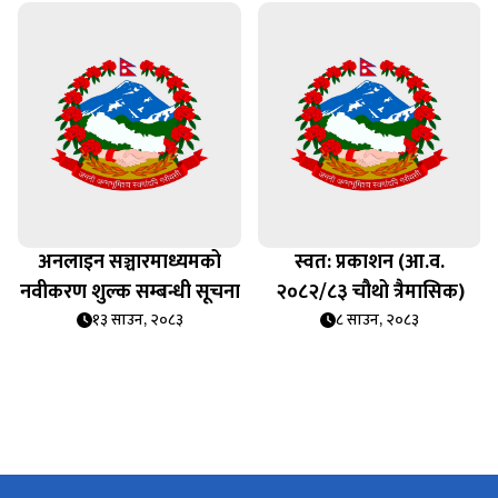
अनलाइन सञ्चारमाध्यमको
स्वत: प्रकाशन (आ.व.
नवीकरण शुल्क सम्बन्धी सूचना
२०८२/८३ चौथो त्रैमासिक)
१३ साउन, २०८३
८ साउन, २०८३